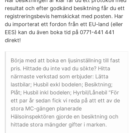
När besiktningen är klar får du ett protokoll med
resultat och efter godkänd besiktning får du ett
registreringsbevis hemskickat med posten. Har
du importerat ett fordon från ett EU-land (eller
EES) kan du även boka tid på 0771-441 441
direkt!
Börja med att boka en ljusinställning till fast
pris. Hittade du inte vad du sökte? Hitta
närmaste verkstad som erbjuder: Lätta
lastbilar; Husbil exkl bodelen; Besiktning;
Plåt; Husbil inkl bodelen; Hyrbil/Lånebil ”För
ett par år sedan fick vi reda på att ett av de
stora MC-gängen planerade
Hälsoinspektören gjorde en besiktning och
hittade stora mängder gifter i marken.