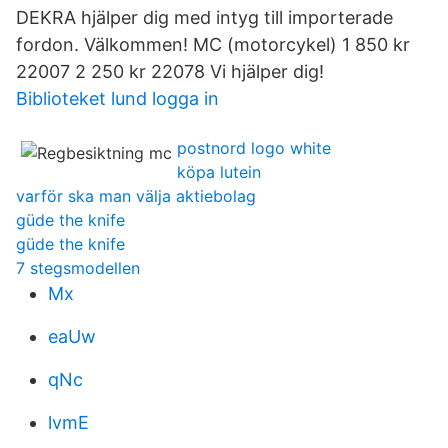
DEKRA hjälper dig med intyg till importerade
fordon. Välkommen! MC (motorcykel) 1 850 kr
22007 2 250 kr 22078 Vi hjälper dig!
Biblioteket lund logga in
postnord logo white
köpa lutein
varför ska man välja aktiebolag
güde the knife
güde the knife
7 stegsmodellen
Mx
eaUw
qNc
lvmE