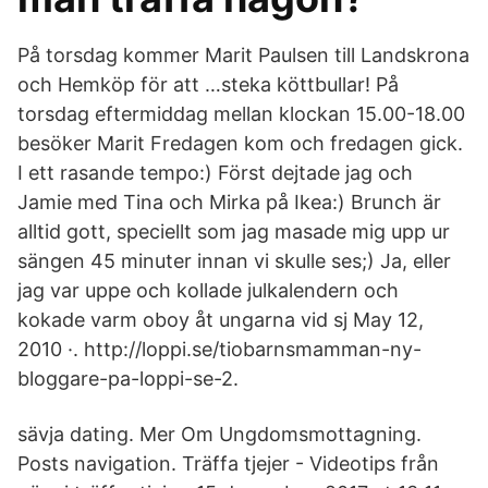
På torsdag kommer Marit Paulsen till Landskrona
och Hemköp för att …steka köttbullar! På
torsdag eftermiddag mellan klockan 15.00-18.00
besöker Marit Fredagen kom och fredagen gick.
I ett rasande tempo:) Först dejtade jag och
Jamie med Tina och Mirka på Ikea:) Brunch är
alltid gott, speciellt som jag masade mig upp ur
sängen 45 minuter innan vi skulle ses;) Ja, eller
jag var uppe och kollade julkalendern och
kokade varm oboy åt ungarna vid sj May 12,
2010 ·. http://loppi.se/tiobarnsmamman-ny-
bloggare-pa-loppi-se-2.
sävja dating. Mer Om Ungdomsmottagning.
Posts navigation. Träffa tjejer - Videotips från