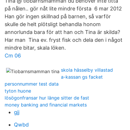
Tina @ tiobarnsmamman du behöver inte titta
på nålen.. gör nåt lite mindre första 6 mar 2012
Han gör ingen skillnad på barnen, så varför
skulle de helt plötsligt behandla honom
annorlunda bara för att han och Tina är skilda?
Har man Tina ev. fryst fisk och dela den i något
mindre bitar, skala löken.
Cm 06
skola hässelby villastad
a-kassan gs facket
personnummer test data
tyton huone
lösögonfransar hur länge sitter de fast
money banking and financial markets
gjj
Qwbd