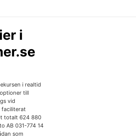
er i
ner.se
ekursen i realtid
ptioner till
gs vid
faciliterat
t totalt 624 880
sto AB 031-774 14
sådan som