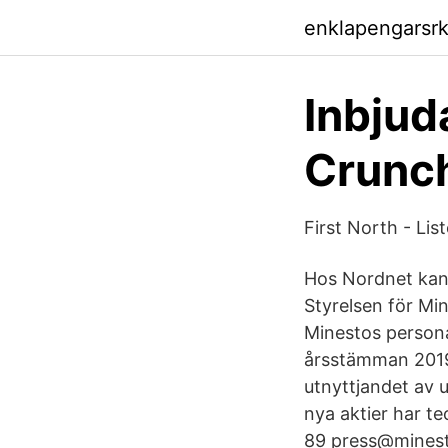
enklapengarsrk
Inbjuda
Crunch
First North - Li
Hos Nordnet kan d
Styrelsen för Min
Minestos person
årsstämman 2019. 
utnyttjandet av 
nya aktier har t
89 press@minest