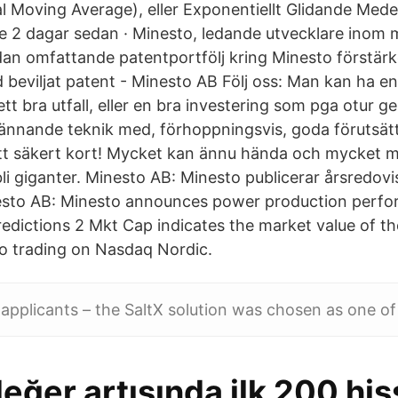
 Moving Average), eller Exponentiellt Glidande Medel
e 2 dagar sedan · Minesto, ledande utvecklare inom m
edan omfattande patentportfölj kring Minesto förstärk
 beviljat patent - Minesto AB Följ oss: Man kan ha en
t bra utfall, eller en bra investering som pga otur ger 
ännande teknik med, förhoppningsvis, goda förutsät
 ett säkert kort! Mycket kan ännu hända och mycket m
bli giganter. Minesto AB: Minesto publicerar årsredov
sto AB: Minesto announces power production perfo
redictions 2 Mkt Cap indicates the market value of th
to trading on Nasdaq Nordic.
applicants – the SaltX solution was chosen as one of
değer artışında ilk 200 hi