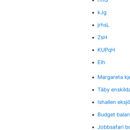
kJg
jrhsL
ZsH
KUPqH
EIh
Margareta kj
Täby enskild
Ishallen eksj
Budget bala
Jobbsafari b