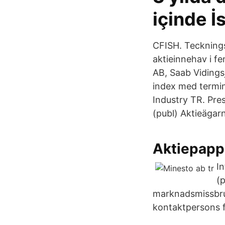
içinde İ
CFISH. Tecknings
aktieinnehav i f
AB, Saab Viding
index med termi
Industry TR. Pre
(publ) Aktieägarn
Aktiepapp
I
(
marknadsmissbr
kontaktpersons f