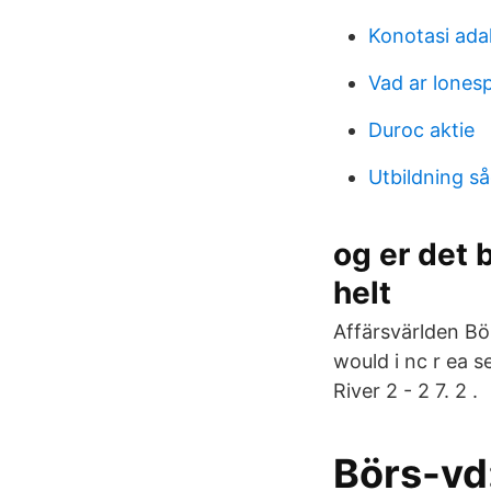
Konotasi ada
Vad ar lonesp
Duroc aktie
Utbildning s
og er det 
helt
Affärsvärlden Bör
would i nc r ea s
River 2 - 2 7. 2 .
Börs-vd: