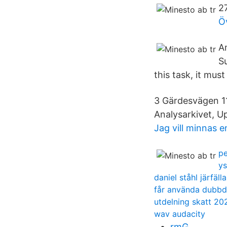
2
Ö
A
S
this task, it mus
3 Gärdesvägen 11,
Analysarkivet, U
Jag vill minnas 
pe
ys
daniel ståhl järfälla
får använda dubb
utdelning skatt 20
wav audacity
rmG