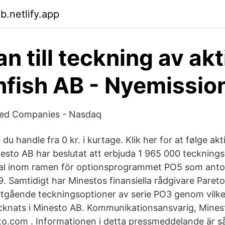
b.netlify.app
n till teckning av akti
fish AB - Nyemissio
sted Companies - Nasdaq
u handle fra 0 kr. i kurtage. Klik her for at følge akti
esto AB har beslutat att erbjuda 1 965 000 teckningso
al inom ramen för optionsprogrammet PO5 som anto
Samtidigt har Minestos finansiella rådgivare Pareto 
utgående teckningsoptioner av serie PO3 genom vilke
ecknats i Minesto AB. Kommunikationsansvarig, Mine
o.com . Informationen i detta pressmeddelande är 