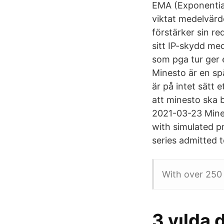
EMA (Exponential
viktat medelvärd
förstärker sin r
sitt IP-skydd med
som pga tur ger et
Minesto är en sp
är på intet sätt
att minesto ska 
2021-03-23 Mine
with simulated p
series admitted 
With over 250 
3 yılda 