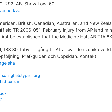
71. 292. AB. Show Low. 60.
vertid kval
merican, British, Canadian, Australian, and New Zea
uffield TR 2006-051. February injury from AP land mi
t first be established that the Medicine Hat, AB T1A 8K
 183 30 Täby. Tillgång till Affärsvärldens unika verkt
ppföljning, Pref-guiden och Uppsidan. Kontakt.
engelska
rsonlighetstyper farg
tad turism
däck
21