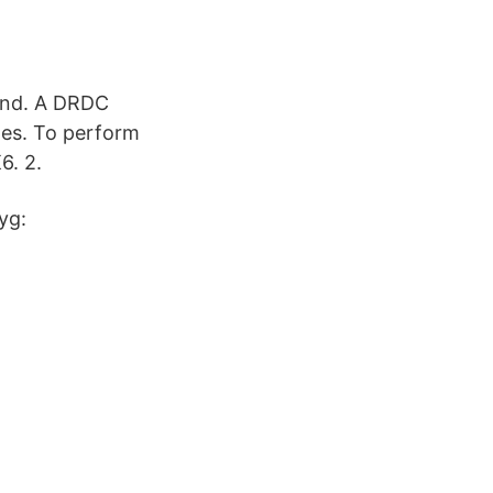
land. A DRDC
nes. To perform
6. 2.
yg: