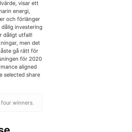
värde, visar ett
arin energi,
er och förlänger
 dålig investering
dåligt utfall!
tningar, men det
åste gå rätt för
isningen för 2020
rmance aligned
e selected share
 four winners.
sse