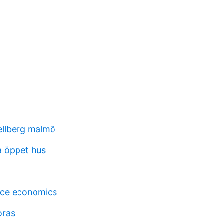
ellberg malmö
a öppet hus
ö
nce economics
oras