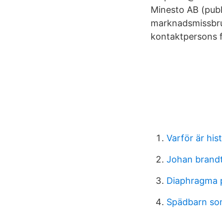
Minesto AB (publ
marknadsmissbr
kontaktpersons f
Varför är hist
Johan brand
Diaphragma p
Spädbarn som