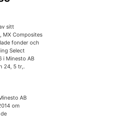
v sitt
AB, MX Composites
lade fonder och
ing Select
6 i Minesto AB
 24, 5 tr,.
Minesto AB
/2014 om
nde