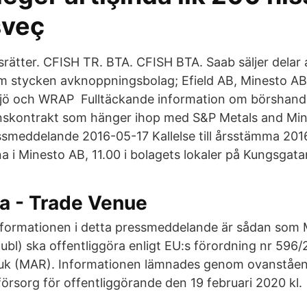
sveç
rätter. CFISH TR. BTA. CFISH BTA. Saab säljer delar a
em stycken avknoppningsbolag; Efield AB, Minesto 
sjö och WRAP Fulltäckande information om börshand
nskontrakt som hänger ihop med S&P Metals and Min
ssmeddelande 2016-05-17 Kallelse till årsstämma 201
a i Minesto AB, 11.00 i bolagets lokaler på Kungsgatan
a - Trade Venue
nformationen i detta pressmeddelande är sådan som 
publ) ska offentliggöra enligt EU:s förordning nr 596
uk (MAR). Informationen lämnades genom ovanståe
örsorg för offentliggörande den 19 februari 2020 kl.