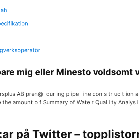
lah
ecifikation
ågverksoperatör
bare mig eller Minesto voldsomt vo
splus AB pren@ dur ing p ipe l ine con s tr uc t ion act
e the amount o f Summary of Wate r Qual i ty Analys i 
ar på Twitter – topplisto