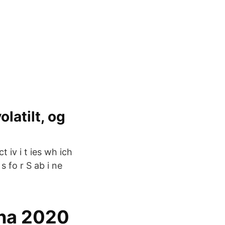
latilt, og
 iv i t ies wh ich
s fo r S ab i ne
rna 2020